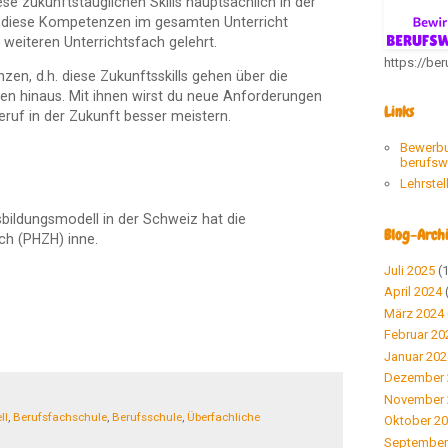
ese zukunftstauglichen Skills hauptsächlich in der
n diese Kompetenzen im gesamten Unterricht
weiteren Unterrichtsfach gelehrt.
https://be
en, d.h. diese Zukunftsskills gehen über die
n hinaus. Mit ihnen wirst du neue Anforderungen
Links
ruf in der Zukunft besser meistern.
Bewerb
berufsw
Lehrstel
usbildungsmodell in der Schweiz hat die
Blog-Arch
h (PHZH) inne.
Juli 2025
(1
April 2024
März 2024
Februar 20
Januar 202
Dezember 
November 
ll
,
Berufsfachschule
,
Berufsschule
,
Überfachliche
Oktober 2
September