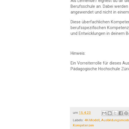
Als Lernende:r eignest du dir di
Berufsschule an. Dabei werde
angewendet und nicht in einem 
Diese überfachlichen Kompetenz
berufsspezifischen Kompetenze
und Entwicklungen in deinem Be
Hinweis:
Ein Vorreiterrolle für dieses A
Pädagogische Hochschule Züric
um
15.4.23
Labels:
4K-Modell
,
Ausbildungsmode
Kompetenzen