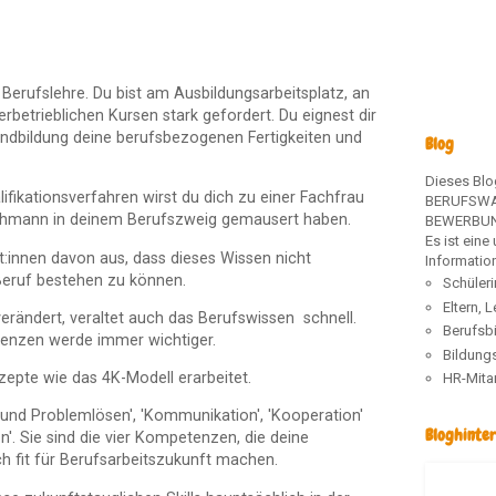
r Berufslehre. Du bist am Ausbildungsarbeitsplatz, an
rbetrieblichen Kursen stark gefordert. Du eignest dir
undbildung deine berufsbezogenen Fertigkeiten und
Blog
Dieses Blo
fikationsverfahren wirst du dich zu einer Fachfrau
BERUFSWA
chmann in deinem Berufszweig gemausert haben.
BEWERBUN
Es ist ein
:innen davon aus, dass dieses Wissen nicht
Information
 Beruf bestehen zu können.
Schüler
Eltern, 
verändert, veraltet auch das Berufswissen schnell.
Berufsb
enzen werde immer wichtiger.
Bildung
pte wie das 4K-Modell erarbeitet.
HR-Mita
n und Problemlösen', 'Kommunikation', 'Kooperation'
Bloghinte
n'. Sie sind die vier Kompetenzen, die deine
h fit für Berufsarbeitszukunft machen.