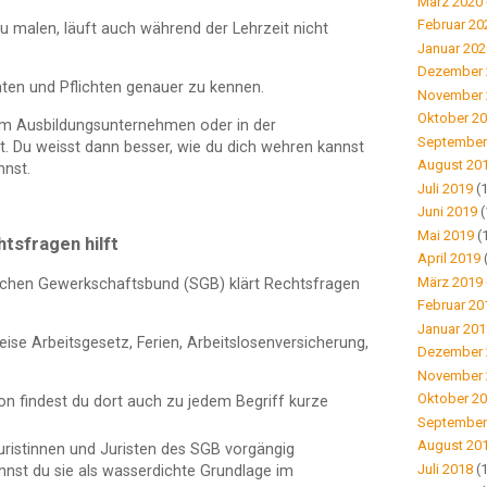
März 2020
Februar 20
 malen, läuft auch während der Lehrzeit nicht
Januar 202
Dezember 
chten und Pflichten genauer zu kennen.
November 
Oktober 2
 im Ausbildungsunternehmen oder in der
September
. Du weisst dann besser, wie du dich wehren kannst
August 20
nst.
Juli 2019
(1
Juni 2019
(
Mai 2019
(
tsfragen hilft
April 2019
März 2019
schen Gewerkschaftsbund (SGB) klärt Rechtsfragen
Februar 20
Januar 201
ise Arbeitsgesetz, Ferien, Arbeitslosenversicherung,
Dezember 
November 
Oktober 2
on findest du dort auch zu jedem Begriff kurze
September
August 20
Juristinnen und Juristen des SGB vorgängig
Juli 2018
(1
nnst du sie als wasserdichte Grundlage im